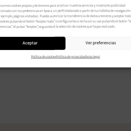
opcio
izamos cookies propias y de terceros para analizar nuestros servicios y mostrarte publicidad
cionada con tus preferencias en base a un perfil elaborado a partir de tus hábitos de navegación
 ejemplo, páginas visitadas). Puedes autorizar la transferencia de datos a terceros y aceptar tod
cookies pulsando el botón “Aceptar todo” o configurarlas o rechazar su uso pulsando el botón “V
erencias”. Al pulsar “Aceptar”, se guardará la selección de cookies que hayas realizado.
CO
Aceptar
Ver preferencias
Política de cookies
Política de privacidad
Aviso legal