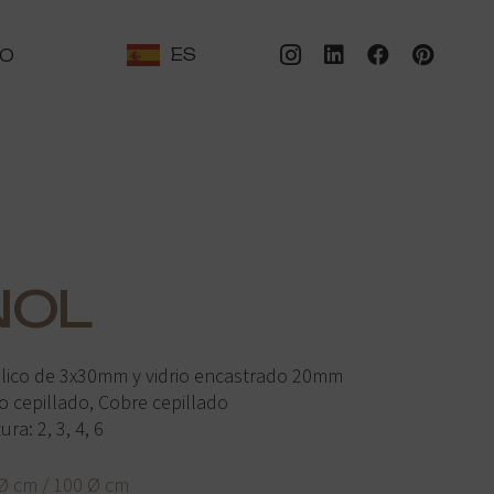
ES
TO
NOL
lico de 3x30mm y vidrio encastrado 20mm
o cepillado, Cobre cepillado
a: 2, 3, 4, 6
 Ø cm / 100 Ø cm