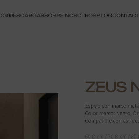
OGO
DESCARGAS
SOBRE NOSOTROS
BLOG
CONTAC
ZEUS 
Espejo con marco metá
Color marco: Negro, Or
Compatible con estructur
60 Ø cm / 70 Ø cm / 80