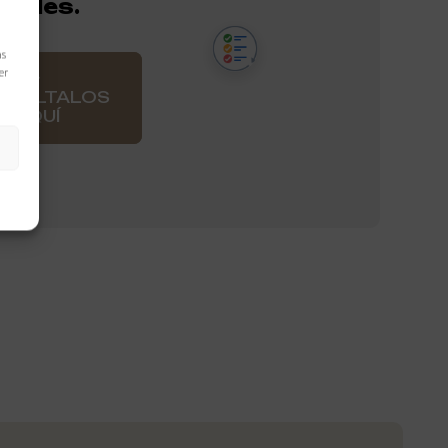
nales.
as
er
NSÚLTALOS
AQUÍ