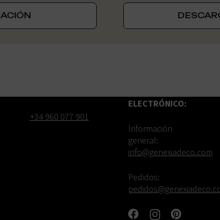
MACIÓN
DESCAR
TELÉFONO:
CORREO
ELECTRÓNICO:
+34 960 077 901
Información
general:
info@genexiadeco.com
Pedidos:
pedidos@genexiadeco.c