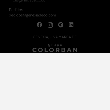
info@genexiadeco.com
Pedidos:
pedidos@genexiadeco.com
GENEXIA, UNA MARCA DE:
TRABAJA CON NOSOTROS
© COLORBAN DESIGN