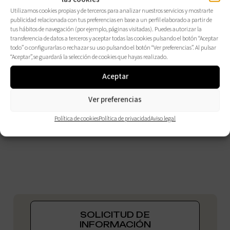
Utilizamos cookies propias y de terceros para analizar nuestros servicios y mostrarte
publicidad relacionada con tus preferencias en base a un perfil elaborado a partir de
tus hábitos de navegación (por ejemplo, páginas visitadas). Puedes autorizar la
transferencia de datos a terceros y aceptar todas las cookies pulsando el botón “Aceptar
todo” o configurarlas o rechazar su uso pulsando el botón “Ver preferencias”. Al pulsar
“Aceptar”, se guardará la selección de cookies que hayas realizado.
Aceptar
Ver preferencias
Política de cookies
Política de privacidad
Aviso legal
SOLICITUD DE
INFORMACIÓN