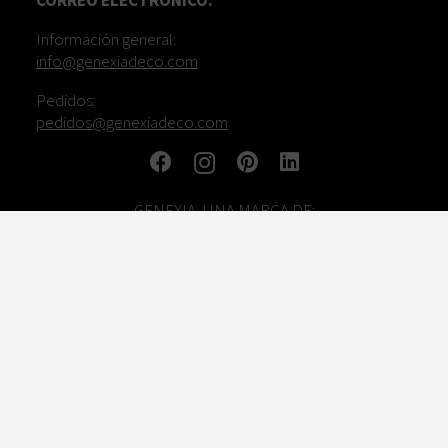
CORREO ELECTRÓNICO:
Información general:
info@genexiadeco.com
Pedidos:
pedidos@genexiadeco.com
GENEXIA, UNA MARCA DE:
TRABAJA CON NOSOTROS