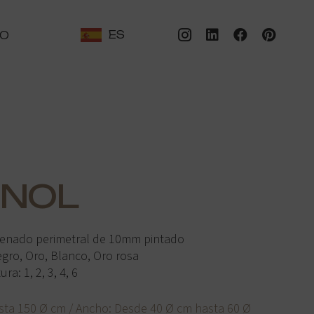
ES
TO
 NOL
renado perimetral de 10mm pintado
egro, Oro, Blanco, Oro rosa
a: 1, 2, 3, 4, 6
sta 150 Ø cm / Ancho: Desde 40 Ø cm hasta 60 Ø