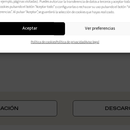
 ejemplo, páginas visitadas). Puedes autorizar la transferencia de datos a terceros y aceptar tod
cookies pulsando el botón “Aceptar todo” o configurarlas o rechazar su uso pulsando el botón “V
erencias”. Al pulsar “Aceptar”, se guardará la selección de cookies que hayas realizado.
Aceptar
Ver preferencias
Política de cookies
Política de privacidad
Aviso legal
MACIÓN
DESCAR