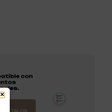
atible con
entos
nales.
NSÚLTALOS