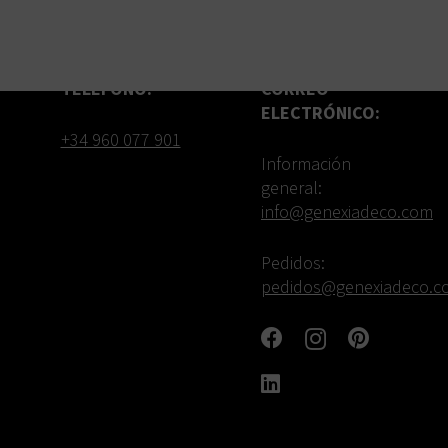
TELÉFONO:
CORREO
ELECTRÓNICO:
+34 960 077 901
Información
general:
info@genexiadeco.com
Pedidos:
pedidos@genexiadeco.c