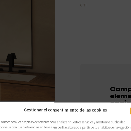
cm
Comp
elem
opcio
Gestionar el consentimiento de las cookies
izamos cookies propias y de terceros para analizar nuestros servicios y mostrarte publicidad
cionada con tus preferencias en base a un perfil elaborado a partir de tus hábitos de navegación
CO