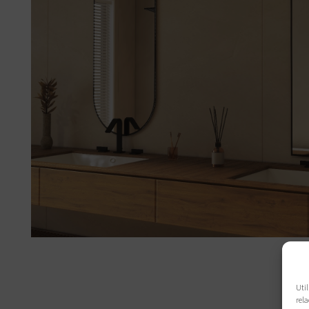
Util
rela