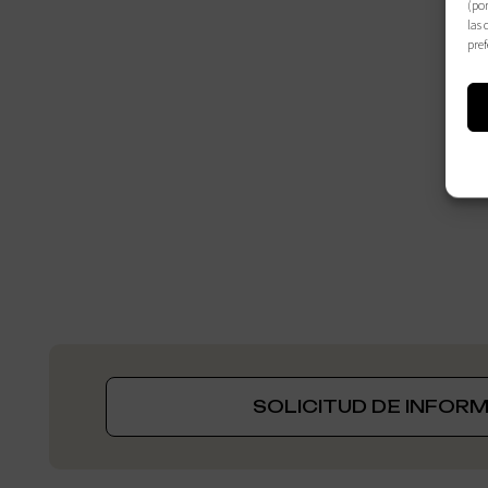
(por
las 
pref
SOLICITUD DE INFOR