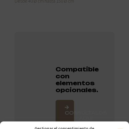
Desde 40 Ø cm hasta 150 Ø cm
Compatible
con
elementos
opcionales.
CONSÚLTALOS
AQUÍ
Gestionar el consentimiento de