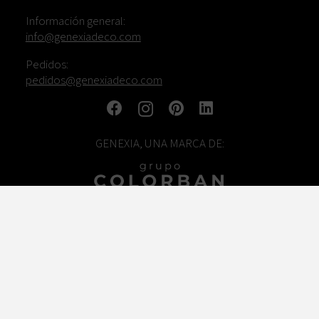
Información general:
info@genexiadeco.com
Pedidos:
pedidos@genexiadeco.com
GENEXIA, UNA MARCA DE:
TRABAJA CON NOSOTROS