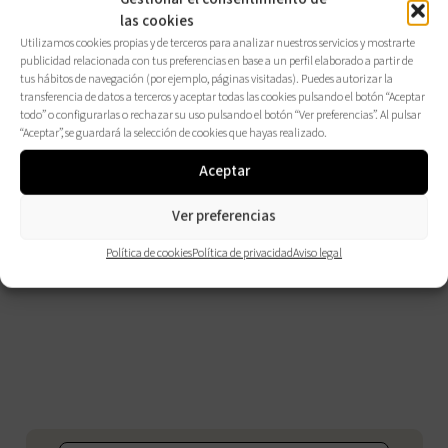
las cookies
Utilizamos cookies propias y de terceros para analizar nuestros servicios y mostrarte
publicidad relacionada con tus preferencias en base a un perfil elaborado a partir de
tus hábitos de navegación (por ejemplo, páginas visitadas). Puedes autorizar la
transferencia de datos a terceros y aceptar todas las cookies pulsando el botón “Aceptar
todo” o configurarlas o rechazar su uso pulsando el botón “Ver preferencias”. Al pulsar
“Aceptar”, se guardará la selección de cookies que hayas realizado.
Aceptar
Ver preferencias
Política de cookies
Política de privacidad
Aviso legal