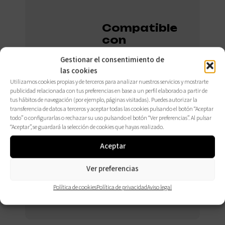
Compatible
con
elementos
Gestionar el consentimiento de
opcionales.
las cookies
Utilizamos cookies propias y de terceros para analizar nuestros servicios y mostrarte
publicidad relacionada con tus preferencias en base a un perfil elaborado a partir de
tus hábitos de navegación (por ejemplo, páginas visitadas). Puedes autorizar la
CONSÚLTALOS
transferencia de datos a terceros y aceptar todas las cookies pulsando el botón “Aceptar
AQUÍ
todo” o configurarlas o rechazar su uso pulsando el botón “Ver preferencias”. Al pulsar
“Aceptar”, se guardará la selección de cookies que hayas realizado.
Aceptar
Ver preferencias
Política de cookies
Política de privacidad
Aviso legal