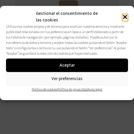
Gestionar el consentimiento de
CONSÚLTALOS
AQUÍ
las cookies
Utilizamos cookies propias y de terceros para analizar nuestros servicios y mostrarte
publicidad relacionada con tus preferencias en base a un perfil elaborado a partir de
tus hábitos de navegación (por ejemplo, páginas visitadas). Puedes autorizar la
transferencia de datos a terceros y aceptar todas las cookies pulsando el botón “Aceptar
todo” o configurarlas o rechazar su uso pulsando el botón “Ver preferencias”. Al pulsar
“Aceptar”, se guardará la selección de cookies que hayas realizado.
Aceptar
Ver preferencias
Política de cookies
Política de privacidad
Aviso legal