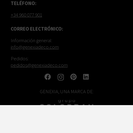
TELÉFONO:
+34 960 077 901
CORREO ELECTRÓNICO:
Información general:
info@genexiadeco.com
Pedidos:
pedidos@genexiadeco.com
GENEXIA, UNA MARCA DE: