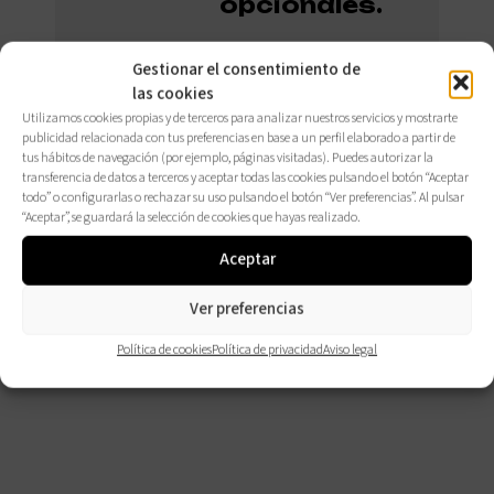
opcionales.
Gestionar el consentimiento de
las cookies
CONSÚLTALOS
AQUÍ
Utilizamos cookies propias y de terceros para analizar nuestros servicios y mostrarte
publicidad relacionada con tus preferencias en base a un perfil elaborado a partir de
tus hábitos de navegación (por ejemplo, páginas visitadas). Puedes autorizar la
transferencia de datos a terceros y aceptar todas las cookies pulsando el botón “Aceptar
todo” o configurarlas o rechazar su uso pulsando el botón “Ver preferencias”. Al pulsar
“Aceptar”, se guardará la selección de cookies que hayas realizado.
Aceptar
Ver preferencias
Política de cookies
Política de privacidad
Aviso legal