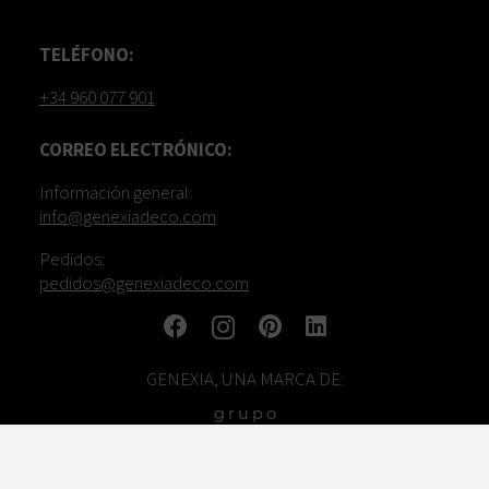
TELÉFONO:
+34 960 077 901
CORREO ELECTRÓNICO:
Información general:
info@genexiadeco.com
Pedidos:
pedidos@genexiadeco.com
GENEXIA, UNA MARCA DE: