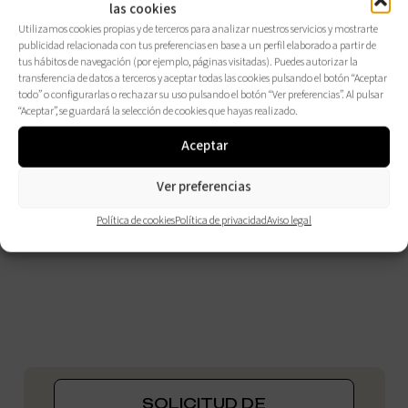
las cookies
Utilizamos cookies propias y de terceros para analizar nuestros servicios y mostrarte
publicidad relacionada con tus preferencias en base a un perfil elaborado a partir de
tus hábitos de navegación (por ejemplo, páginas visitadas). Puedes autorizar la
transferencia de datos a terceros y aceptar todas las cookies pulsando el botón “Aceptar
todo” o configurarlas o rechazar su uso pulsando el botón “Ver preferencias”. Al pulsar
“Aceptar”, se guardará la selección de cookies que hayas realizado.
Aceptar
Ver preferencias
Política de cookies
Política de privacidad
Aviso legal
SOLICITUD DE