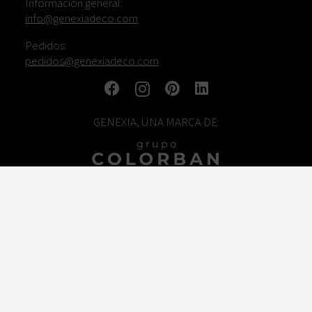
Información general:
info@genexiadeco.com
Pedidos:
pedidos@genexiadeco.com
GENEXIA, UNA MARCA DE:
TRABAJA CON NOSOTROS
© COLORBAN DESIGN