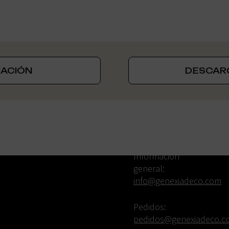
MACIÓN
DESCAR
TELÉFONO:
CORREO
ELECTRÓNICO:
+34 960 077 901
Información
general:
info@genexiadeco.com
Pedidos:
pedidos@genexiadeco.c