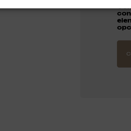
Com
con
ele
opc
C