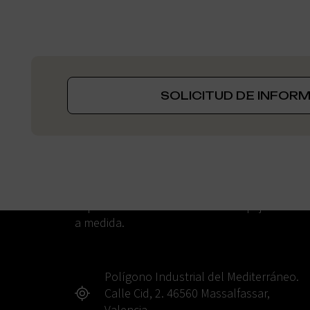
SOLICITUD DE INFOR
Especialistas en fabricación de espejos LED
a medida.
Polígono Industrial del Mediterráneo.
Calle Cid, 2. 46560 Massalfassar,