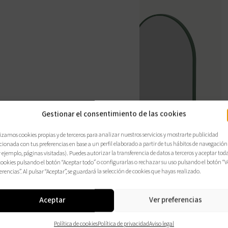
Gestionar el consentimiento de las cookies
izamos cookies propias y de terceros para analizar nuestros servicios y mostrarte publicidad
cionada con tus preferencias en base a un perfil elaborado a partir de tus hábitos de navegación
 ejemplo, páginas visitadas). Puedes autorizar la transferencia de datos a terceros y aceptar tod
cookies pulsando el botón “Aceptar todo” o configurarlas o rechazar su uso pulsando el botón “V
erencias”. Al pulsar “Aceptar”, se guardará la selección de cookies que hayas realizado.
Aceptar
Ver preferencias
Política de cookies
Política de privacidad
Aviso legal