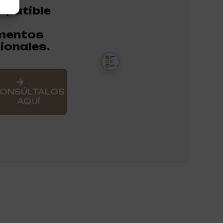
patible
mentos
ionales.
ONSÚLTALOS
AQUÍ