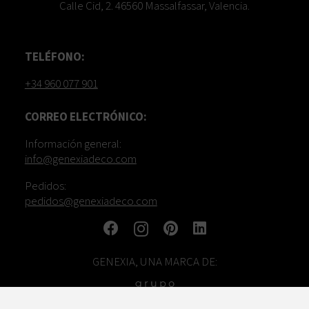
Calle Cid, 2. 46560 Massalfassar, Valencia.
TELÉFONO:
+34 960 077 901
CORREO ELECTRÓNICO:
Información general:
info@genexiadeco.com
Pedidos:
pedidos@genexiadeco.com
GENEXIA, UNA MARCA DE: