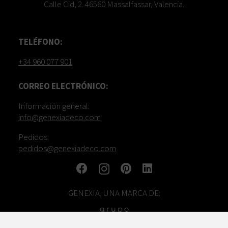
Calle Cid, 2. 46560 Massalfassar, Valencia.
TELÉFONO:
+34 960 077 901
CORREO ELECTRÓNICO:
Información general:
info@genexiadeco.com
Pedidos:
pedidos@genexiadeco.com
GENEXIA, UNA MARCA DE: