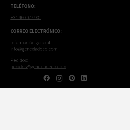
TELÉFONO:
+34 960 077 901
CORREO ELECTRÓNICO:
Información general:
info@genexiadeco.com
Pedidos:
pedidos@genexiadeco.com
GENEXIA, UNA MARCA DE: