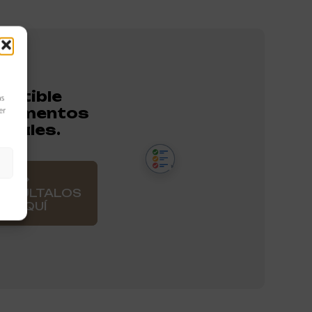
atible
as
elementos
er
onales.
NSÚLTALOS
AQUÍ