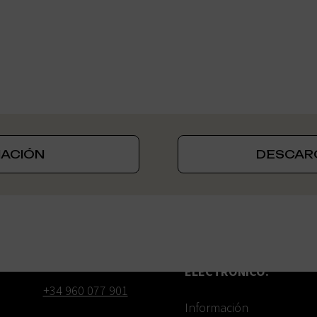
MACIÓN
DESCAR
TELÉFONO:
CORREO
ELECTRÓNICO:
+34 960 077 901
Información