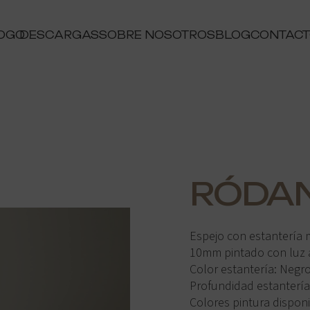
OGO
DESCARGAS
SOBRE NOSOTROS
BLOG
CONTAC
RÓDA
Espejo con estantería 
10mm pintado con luz 
Color estantería: Negro
Profundidad estanterí
Colores pintura disponi