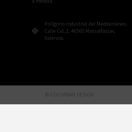
a medida.
Polígono Industrial del Mediterráneo.
Calle Cid, 2. 46560 Massalfassar,
Valencia.
© COLORBAN DESIGN