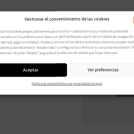
Gestionar el consentimiento de las cookies
izamos cookies propias y de terceros para analizar nuestros servicios y mostrarte publicidad
cionada con tus preferencias en base a un perfil elaborado a partir de tus hábitos de navegación
Comp
 ejemplo, páginas visitadas). Puedes autorizar la transferencia de datos a terceros y aceptar tod
con 
cookies pulsando el botón “Aceptar todo” o configurarlas o rechazar su uso pulsando el botón “V
erencias”. Al pulsar “Aceptar”, se guardará la selección de cookies que hayas realizado.
opci
Aceptar
Ver preferencias
CO
Política de cookies
Política de privacidad
Aviso legal