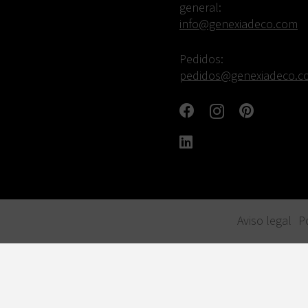
general:
info@genexiadeco.com
Pedidos:
pedidos@genexiadeco.c
Aviso legal
P