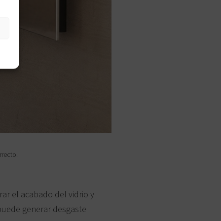
rrecto.
ar el acabado del vidrio y
 puede generar desgaste