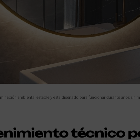
uminación ambiental estable y está diseñado para funcionar durante años sin m
nimiento técnico p