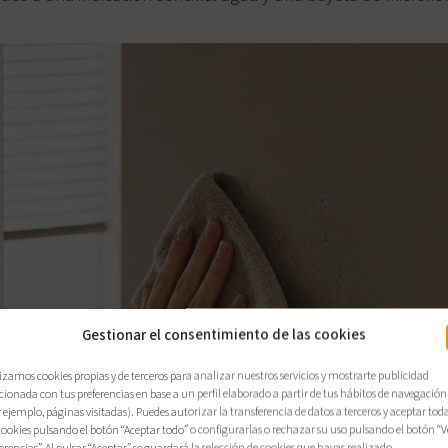
Gestionar el consentimiento de las cookies
izamos cookies propias y de terceros para analizar nuestros servicios y mostrarte publicidad
cionada con tus preferencias en base a un perfil elaborado a partir de tus hábitos de navegación
 ejemplo, páginas visitadas). Puedes autorizar la transferencia de datos a terceros y aceptar tod
cookies pulsando el botón “Aceptar todo” o configurarlas o rechazar su uso pulsando el botón “V