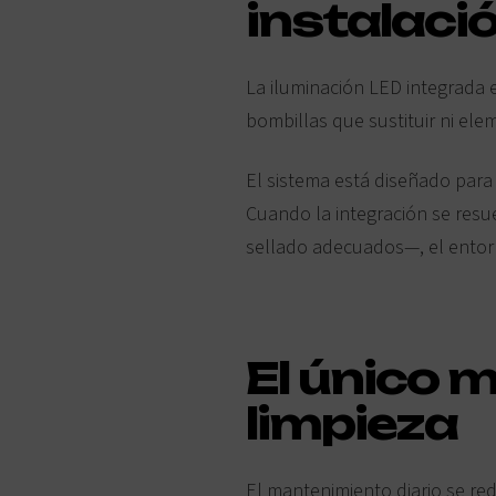
instalaci
La iluminación LED integrada 
bombillas que sustituir ni ele
El sistema está diseñado para 
Cuando la integración se res
sellado adecuados—, el ento
El único 
limpieza
El mantenimiento diario se red