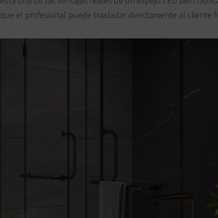
está una de las ventajas reales de un espejo LED bien fabric
ue el profesional puede trasladar directamente al cliente fi