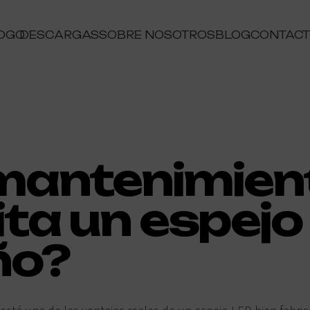
OGO
DESCARGAS
SOBRE NOSOTROS
BLOG
CONTAC
mantenimien
ta un espejo
ño?