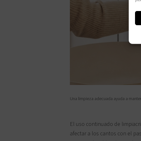
pref
Una limpieza adecuada ayuda a mantener
El uso continuado de limpiacri
afectar a los cantos con el p