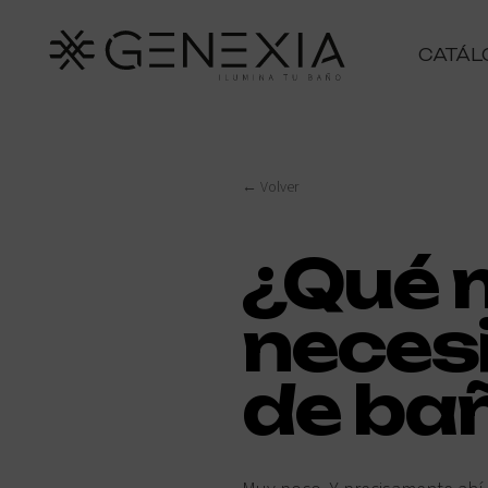
CATÁL
← Volver
¿Qué 
necesi
de ba