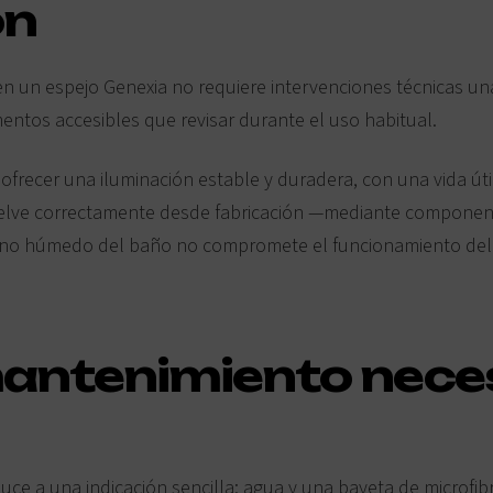
ón
en un espejo Genexia no requiere intervenciones técnicas un
mentos accesibles que revisar durante el uso habitual.
ofrecer una iluminación estable y duradera, con una vida úti
uelve correctamente desde fabricación —mediante component
rno húmedo del baño no compromete el funcionamiento del 
mantenimiento neces
uce a una indicación sencilla: agua y una bayeta de microfibr