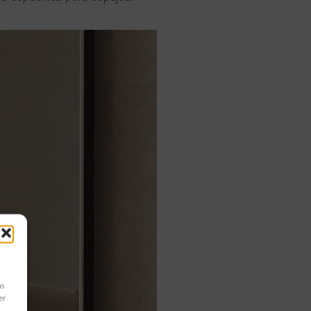
as
er