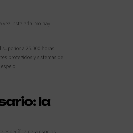
a vez instalada. No hay
l superior a 25.000 horas.
es protegidos y sistemas de
espejo.
ario: la
a específica para espejos.