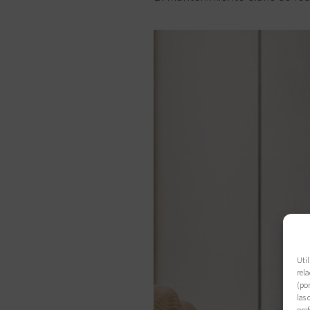
Util
rela
(por
las 