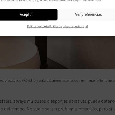
erencias”. Al pulsar “Aceptar”, se guardará la selección de cookies que hayas realizado.
Aceptar
Ver preferencias
Política de cookies
Política de privacidad
Aviso legal
 el acabado del vidrio y evita deterioros asociados a un mantenimiento inco
stales, sprays multiusos o esponjas abrasivas puede deterior
aso del tiempo. No suele ser un problema inmediato, pero sí