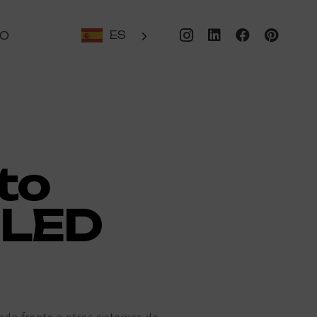
ES
TO
to
 LED