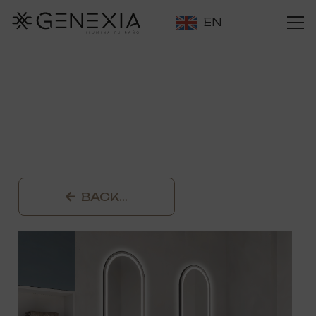
EN
BACK…