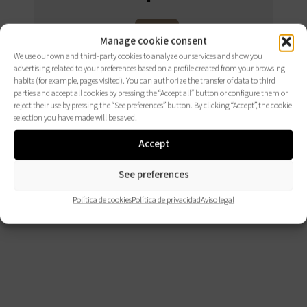
Manage cookie consent
CONSÚLTALOS
We use our own and third-party cookies to analyze our services and show you
AQUÍ
advertising related to your preferences based on a profile created from your browsing
habits (for example, pages visited). You can authorize the transfer of data to third
parties and accept all cookies by pressing the “Accept all” button or configure them or
reject their use by pressing the “See preferences” button. By clicking “Accept”, the cookie
selection you have made will be saved.
Accept
See preferences
Política de cookies
Política de privacidad
Aviso legal