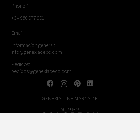
Phone *
+34 960 077 901
Email:
Información general:
info@genexiadeco.com
Pedidos:
pedidos@genexiadeco.com
GENEXIA, UNA MARCA DE: