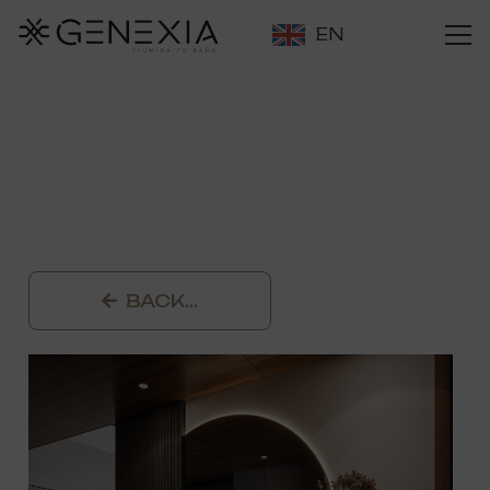
EN
BACK…