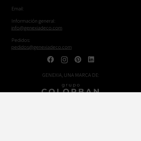
Email:
Información general:
info@genexiadeco.com
Pedidos:
pedidos@genexiadeco.com
GENEXIA, UNA MARCA DE:
TRABAJA CON NOSOTROS