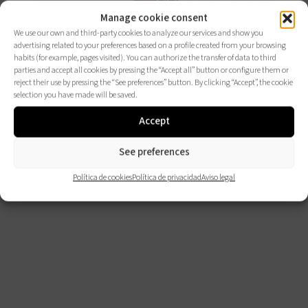
AQUÍ
Manage cookie consent
We use our own and third-party cookies to analyze our services and show you
advertising related to your preferences based on a profile created from your browsing
habits (for example, pages visited). You can authorize the transfer of data to third
parties and accept all cookies by pressing the “Accept all” button or configure them or
reject their use by pressing the “See preferences” button. By clicking “Accept”, the cookie
selection you have made will be saved.
Accept
See preferences
Política de cookies
Política de privacidad
Aviso legal