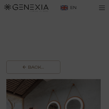
EN
BACK…