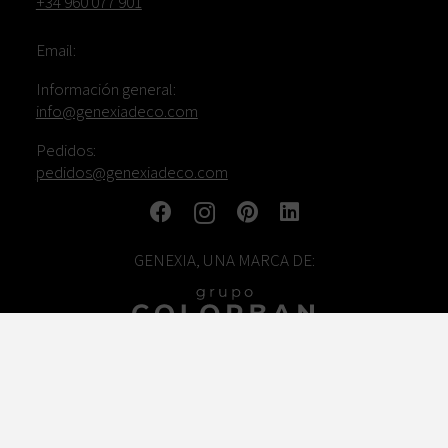
+34 960 077 901
Email:
Información general:
info@genexiadeco.com
Pedidos:
pedidos@genexiadeco.com
GENEXIA, UNA MARCA DE:
TRABAJA CON NOSOTROS