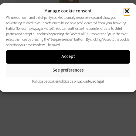
CONSÚLTALOS
Manage cookie consent
AQUÍ
We use our own and third-party cookies to analyze our services and show you
advertising related to your preferences based on a profile created from your browsing
habits (for example, pages visited). You can authorize the transfer of data to third
parties and accept all cookies by pressing the “Accept all” button or configure them or
reject their use by pressing the “See preferences” button. By clicking “Accept”, the cookie
selection you have made will be saved.
Accept
See preferences
Política de cookies
Política de privacidad
Aviso legal