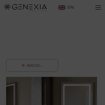
EN
BACK…