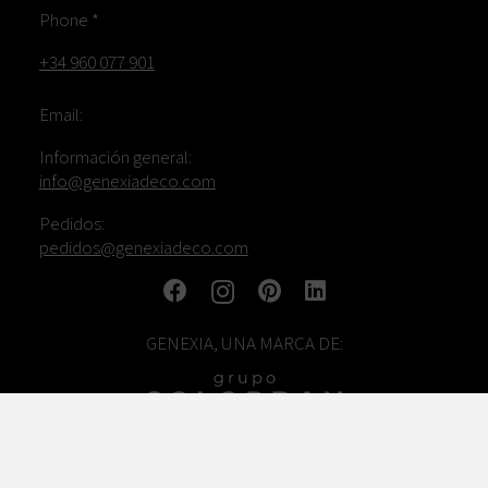
Phone *
+34 960 077 901
Email:
Información general:
info@genexiadeco.com
Pedidos:
pedidos@genexiadeco.com
GENEXIA, UNA MARCA DE: