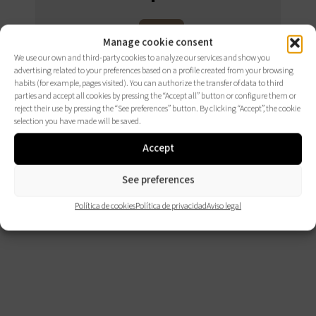
Manage cookie consent
CONSÚLTALOS
We use our own and third-party cookies to analyze our services and show you
AQUÍ
advertising related to your preferences based on a profile created from your browsing
habits (for example, pages visited). You can authorize the transfer of data to third
parties and accept all cookies by pressing the “Accept all” button or configure them or
reject their use by pressing the “See preferences” button. By clicking “Accept”, the cookie
selection you have made will be saved.
Accept
See preferences
Política de cookies
Política de privacidad
Aviso legal